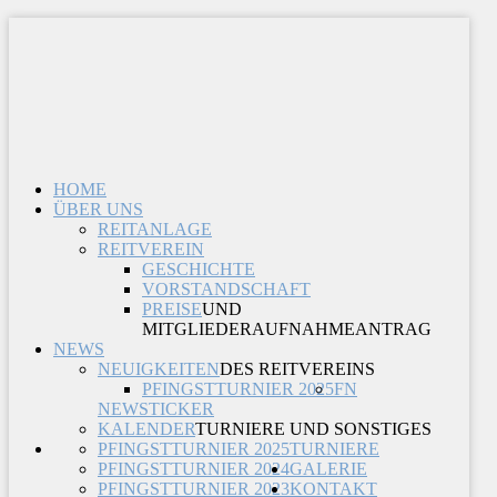
HOME
ÜBER UNS
REITANLAGE
REITVEREIN
GESCHICHTE
VORSTANDSCHAFT
PREISE
UND
MITGLIEDERAUFNAHMEANTRAG
NEWS
NEUIGKEITEN
DES REITVEREINS
PFINGSTTURNIER 2025
FN
NEWSTICKER
KALENDER
TURNIERE UND SONSTIGES
PFINGSTTURNIER 2025
TURNIERE
PFINGSTTURNIER 2024
GALERIE
PFINGSTTURNIER 2023
KONTAKT