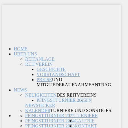
HOME
ÜBER UNS
REITANLAGE
REITVEREIN
GESCHICHTE
VORSTANDSCHAFT
PREISE
UND
MITGLIEDERAUFNAHMEANTRAG
NEWS
NEUIGKEITEN
DES REITVEREINS
PFINGSTTURNIER 2025
FN
NEWSTICKER
KALENDER
TURNIERE UND SONSTIGES
PFINGSTTURNIER 2025
TURNIERE
PFINGSTTURNIER 2024
GALERIE
PFINGSTTURNIER 2023
KONTAKT